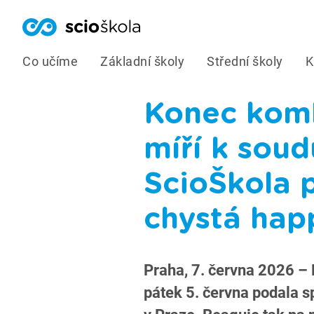
Co učíme
Základní školy
Střední školy
K
Konec kom
míří k soud
ScioŠkola 
chystá hap
Praha, 7. června 2026 – 
pátek 5. června podala 