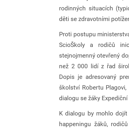
rodinných situacích (typ
děti se zdravotními potíž
Proti postupu ministerstva
ScioŠkoly a rodičů ini
stejnojmenný otevřený dop
než 2 000 lidí z řad širo
Dopis je adresovaný pre
školství Robertu Plagovi, 
dialogu se žáky Expediční
K dialogu by mohlo dojít
happeningu žáků, rodič