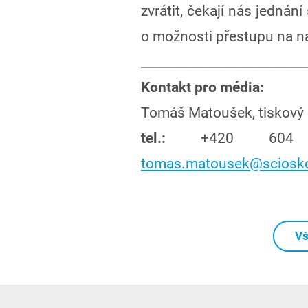
zvrátit, čekají nás jednán
o možnosti přestupu na naš
___________________________
Kontakt pro média:
Tomáš Matoušek, tiskový 
tel.:
+420 6
tomas.matousek@sciosko
Vš