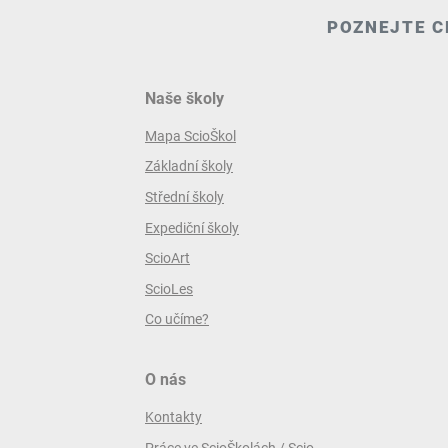
POZNEJTE C
Naše školy
Mapa ScioŠkol
Základní školy
Střední školy
Expediční školy
ScioArt
ScioLes
Co učíme?
O nás
Kontakty
Práce ve ScioŠkolách / Scio