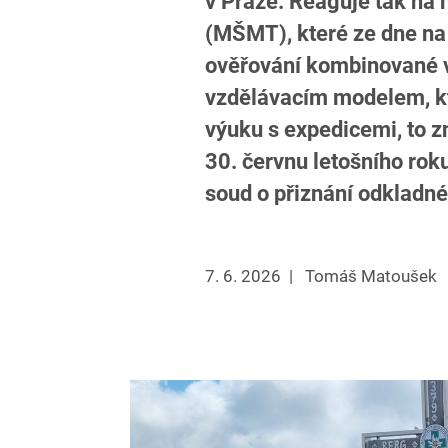
v Praze. Reaguje tak na 
(MŠMT), které ze dne na
ověřování kombinované v
vzdělávacím modelem, kt
výuku s expedicemi, to 
30. červnu letošního rok
soud o přiznání odkladné
7. 6. 2026
|
Tomáš Matoušek