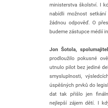
ministerstva školství. I k
nabídli možnost setkání 
žádnou odpověď. O pře
budeme zástupce médií in
Jon Šotola, spolumajite
prodloužilo pokusné ově
utnulo pilot bez jediné d
smysluplnosti, výsledc
úspěšných prvků do legisl
dat tak přišlo jen fináln
nejlepší zájem dětí. I k